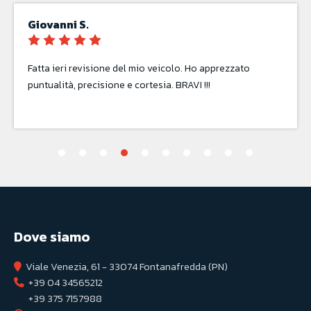
Sara P.
Revisione auto. Sempre veloci, disponibili e competenti.
Consigliati da un amico, confermo e giro il consiglio.
Dove siamo
Viale Venezia, 61 - 33074 Fontanafredda (PN)
+39 04 34565212
+39 375 7157988